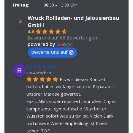
Freitag:
08:30 – 13:00 Uhr
Wruck Rollladen- und Jalousienbau
GmbH
4.6
Basierend auf 68 Bewertungen
powered by
G
o
o
g
l
e
bewerte uns auf
Rolf Schröder
vor 4 Wochen
Bis wir diesen Kontakt 
hatten, haben wir lange auf eine Reparatur 
unserer Markise gewartet.
Fazit: Alles super repariert , vor allen Dingen 
kompetente, sympathische Mitarbeiter. 
Wussten sofort was zu tun ist. Vielen Dank 
und unsere Weiterempfehlung ist Ihnen 
sicher. TOP