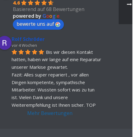
4.6
Basierend auf 68 Bewertungen
powered by
G
o
o
g
l
e
bewerte uns auf
Rolf Schröder
vor 4 Wochen
Bis wir diesen Kontakt 
hatten, haben wir lange auf eine Reparatur 
unserer Markise gewartet.
Fazit: Alles super repariert , vor allen 
Dingen kompetente, sympathische 
Mitarbeiter. Wussten sofort was zu tun 
ist. Vielen Dank und unsere 
Weiterempfehlung ist Ihnen sicher. TOP
Mehr Bewertungen