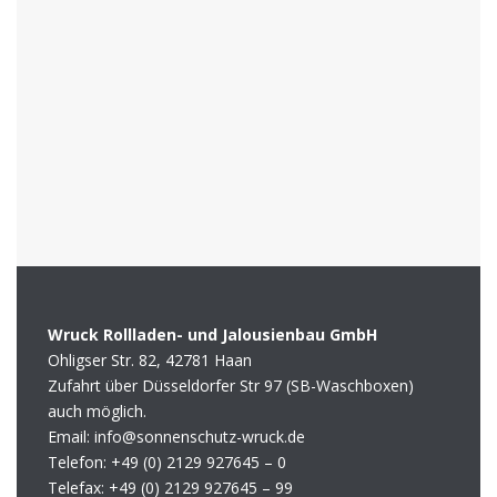
Wruck Rollladen- und Jalousienbau GmbH
Ohligser Str. 82, 42781 Haan
Zufahrt über Düsseldorfer Str 97 (SB-Waschboxen)
auch möglich.
Email: info@sonnenschutz-wruck.de
Telefon:
+49 (0) 2129 927645 – 0
Telefax:
+49 (0) 2129 927645 – 99