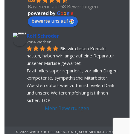
4.6
Basierend auf 68 Bewertungen
powered by
G
o
o
g
l
e
bewerte uns auf
Rolf Schröder
vor 4 Wochen
Bis wir diesen Kontakt 
hatten, haben wir lange auf eine Reparatur 
unserer Markise gewartet.
Fazit: Alles super repariert , vor allen Dingen 
kompetente, sympathische Mitarbeiter. 
Wussten sofort was zu tun ist. Vielen Dank 
und unsere Weiterempfehlung ist Ihnen 
sicher. TOP
Mehr Bewertungen
© 2022 WRUCK ROLLLADEN- UND JALOUSIENBAU GMBH.