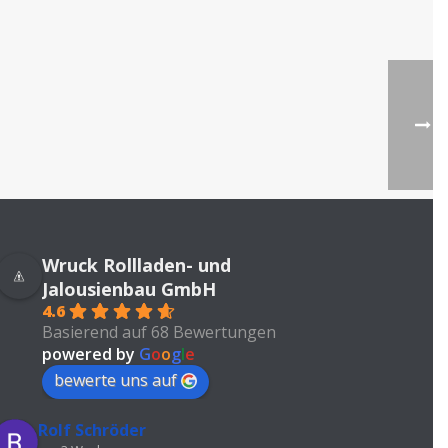
Wruck Rollladen- und
Jalousienbau GmbH
4.6
Basierend auf 68 Bewertungen
powered by
G
o
o
g
l
e
bewerte uns auf
Rolf Schröder