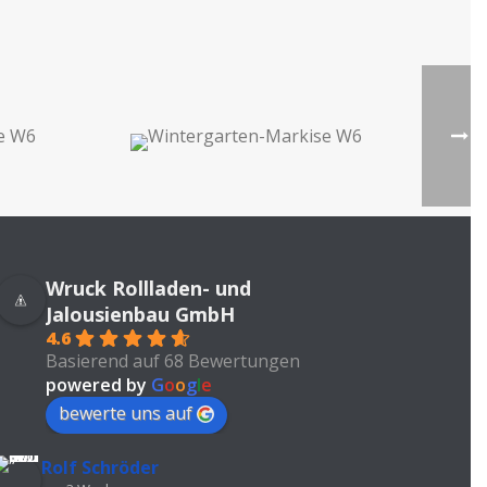
Wruck Rollladen- und
Jalousienbau GmbH
4.6
Basierend auf 68 Bewertungen
powered by
G
o
o
g
l
e
bewerte uns auf
Rolf Schröder