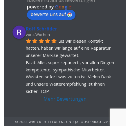
Basierend auf 68 Bewertungen
powered by
G
o
o
g
l
e
bewerte uns auf
Rolf Schröder
vor 4 Wochen
Bis wir diesen Kontakt 
hatten, haben wir lange auf eine Reparatur 
unserer Markise gewartet.
Fazit: Alles super repariert , vor allen Dingen 
kompetente, sympathische Mitarbeiter. 
Wussten sofort was zu tun ist. Vielen Dank 
und unsere Weiterempfehlung ist Ihnen 
sicher. TOP
Mehr Bewertungen
© 2022 WRUCK ROLLLADEN- UND JALOUSIENBAU GMBH.