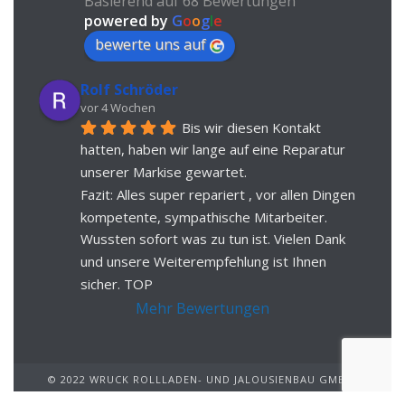
Basierend auf 68 Bewertungen
powered by
G
o
o
g
l
e
bewerte uns auf
Rolf Schröder
vor 4 Wochen
Bis wir diesen Kontakt 
hatten, haben wir lange auf eine Reparatur 
unserer Markise gewartet.
Fazit: Alles super repariert , vor allen Dingen 
kompetente, sympathische Mitarbeiter. 
Wussten sofort was zu tun ist. Vielen Dank 
und unsere Weiterempfehlung ist Ihnen 
sicher. TOP
Mehr Bewertungen
© 2022 WRUCK ROLLLADEN- UND JALOUSIENBAU GMBH.