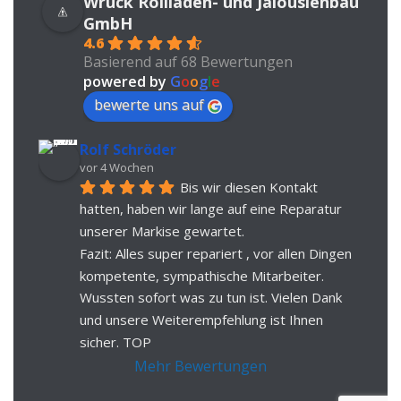
Wruck Rollladen- und Jalousienbau
GmbH
4.6
Basierend auf 68 Bewertungen
powered by
G
o
o
g
l
e
bewerte uns auf
Rolf Schröder
vor 4 Wochen
Bis wir diesen Kontakt 
hatten, haben wir lange auf eine Reparatur 
unserer Markise gewartet.
Fazit: Alles super repariert , vor allen Dingen 
kompetente, sympathische Mitarbeiter. 
Wussten sofort was zu tun ist. Vielen Dank 
und unsere Weiterempfehlung ist Ihnen 
sicher. TOP
Mehr Bewertungen