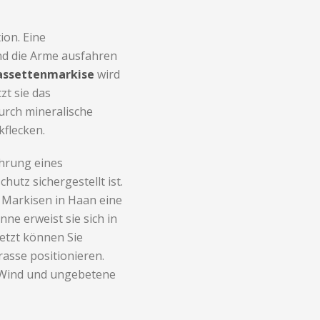
ion. Eine
nd die Arme ausfahren
assettenmarkise
wird
zt sie das
urch mineralische
flecken.
hrung eines
hutz sichergestellt ist.
 Markisen in Haan eine
ne erweist sie sich in
letzt können Sie
rasse positionieren.
 Wind und ungebetene