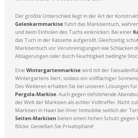
Der größte Unterschied liegt in der Art der Konstrukt
Gelenkarmmarkise
führt das Markisentuch, währe
und beim Einholen des Tuchs einknicken. Bei einer
K
das Tuch in der Kassette aufgerollt. Gleichzeitig schüt
Markisentuch vor Verunreinigungen wie Schlacken d
Ablagerungen oder durch Feuchtigkeit bedingte Stock
Eine
Wintergartenmarkise
wird mit der Fassadenfü
Wintergartens liiert, sodass ein vollflächiger Sonnensc
Des Weiteren erhalten Sie bei unseren Lösungen für
Pergola-Markise
. Auch gegen tiefstehende Abendson
der Welt der Markisen als echter Volltreffer. Nicht zu
Markisen in Haan bei Ihrer Immobilie seitlich der Ter
Seiten-Markisen
bieten einen hohen Schutz gegen
Blicke. Genießen Sie Privatsphäre!