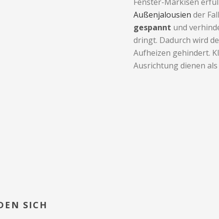
Fenster-Markisen erfül
Außenjalousien
der Fall
gespannt
und verhinde
dringt. Dadurch wird d
Aufheizen gehindert. K
Ausrichtung dienen al
DEN SICH