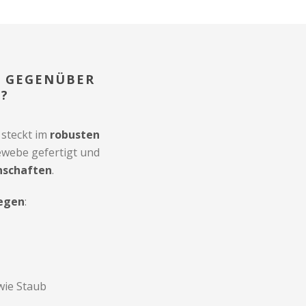
N GEGENÜBER
?
 steckt im
robusten
Gewebe gefertigt und
nschaften
.
gegen
:
wie Staub