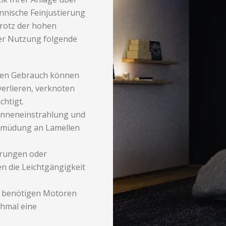
ännische Feinjustierung
Trotz der hohen
er Nutzung folgende
hen Gebrauch können
erlieren, verknoten
chtigt.
onneneinstrahlung und
ermüdung an Lamellen
rungen oder
n die Leichtgängigkeit
n benötigen Motoren
hmal eine