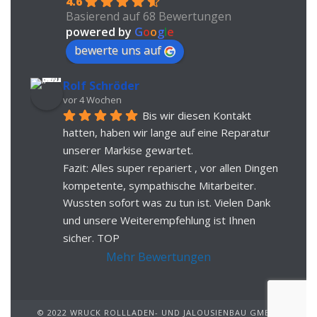
4.6
Basierend auf 68 Bewertungen
powered by
G
o
o
g
l
e
bewerte uns auf
Rolf Schröder
vor 4 Wochen
Bis wir diesen Kontakt 
hatten, haben wir lange auf eine Reparatur 
unserer Markise gewartet.
Fazit: Alles super repariert , vor allen Dingen 
kompetente, sympathische Mitarbeiter. 
Wussten sofort was zu tun ist. Vielen Dank 
und unsere Weiterempfehlung ist Ihnen 
sicher. TOP
Mehr Bewertungen
© 2022 WRUCK ROLLLADEN- UND JALOUSIENBAU GMBH.