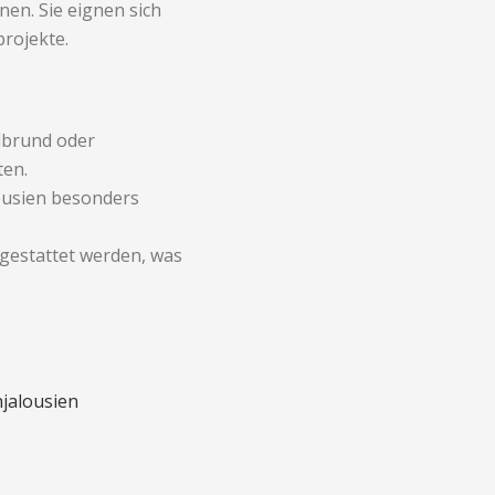
en. Sie eignen sich
rojekte.
lbrund oder
ten.
lousien besonders
sgestattet werden, was
jalousien