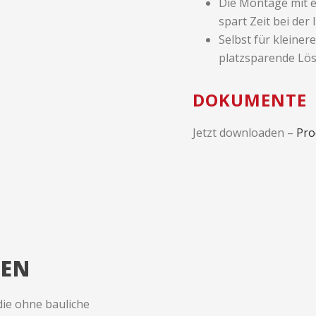
Die Montage mit e
spart Zeit bei der 
Selbst für kleiner
platzsparende Lö
DOKUMENTE
Jetzt downloaden –
Pro
N
die ohne bauliche