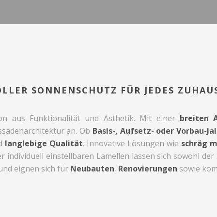
VOLLER SONNENSCHUTZ FÜR JEDES ZUHAU
on aus Funktionalität und Ästhetik. Mit einer
breiten 
assadenarchitektur an. Ob
Basis-, Aufsetz- oder Vorbau-Ja
d
langlebige Qualität
. Innovative Lösungen wie
schräg m
der individuell einstellbaren Lamellen lassen sich sowohl de
 und eignen sich für
Neubauten
,
Renovierungen
sowie komp